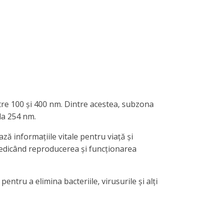
ntre 100 și 400 nm. Dintre acestea, subzona
la 254 nm.
ă informațiile vitale pentru viață și
iedicând reproducerea și funcționarea
entru a elimina bacteriile, virusurile și alți